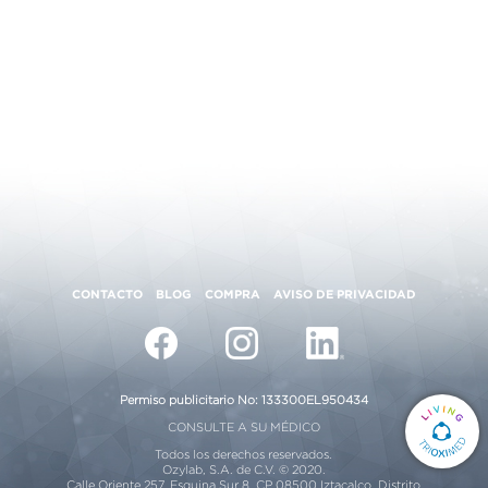
CONTACTO
BLOG
COMPRA
AVISO DE PRIVACIDAD
Permiso publicitario No: 133300EL950434
CONSULTE A SU MÉDICO
Todos los derechos reservados.
Ozylab, S.A. de C.V. © 2020.
Calle Oriente 257, Esquina Sur 8, CP 08500 Iztacalco, Distrito